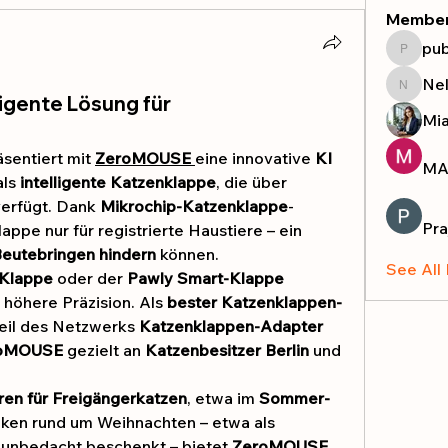
Membe
pub
publicr
Nel
Nella
igente Lösung für
Mi
äsentiert mit 
ZeroMOUSE
eine innovative 
KI 
MA
ls 
intelligente Katzenklappe
, die über 
verfügt. Dank 
Mikrochip-Katzenklappe
-
Pra
appe nur für registrierte Haustiere – ein 
eutebringen hindern
 können.
See All
-Klappe
 oder der 
Pawly Smart-Klappe
 höhere Präzision. Als 
bester Katzenklappen-
eil des Netzwerks 
Katzenklappen-Adapter 
oMOUSE
 gezielt an 
Katzenbesitzer Berlin
 und 
en für Freigängerkatzen
, etwa im 
Sommer-
 und Risiken rund um Weihnachten – etwa als 
 unbedacht beschenkt – bietet 
ZeroMOUSE