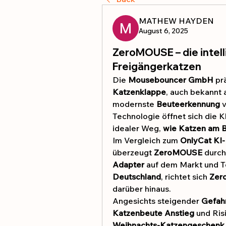
MATHEW HAYDEN
August 6, 2025
ZeroMOUSE – die intell
Freigängerkatzen
Die 
Mousebouncer GmbH
 pr
Katzenklappe
, auch bekannt a
modernste 
Beuteerkennung
 
Technologie öffnet sich die Kl
idealer Weg, 
wie Katzen am B
Im Vergleich zum 
OnlyCat KI
überzeugt 
ZeroMOUSE
 durch
Adapter
 auf dem Markt und T
Deutschland
, richtet sich 
Zer
darüber hinaus.
Angesichts steigender 
Gefahr
Katzenbeute Anstieg
Weihnachts-Katzengeschenk