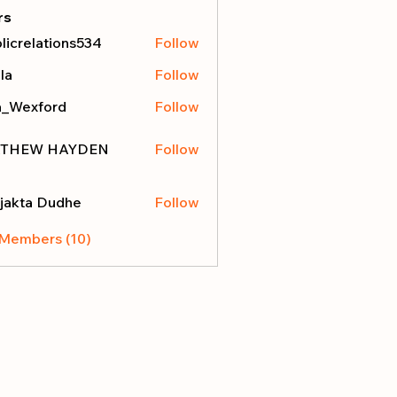
rs
licrelations534
Follow
elations534
la
Follow
a_Wexford
Follow
THEW HAYDEN
Follow
jakta Dudhe
Follow
 Members (10)